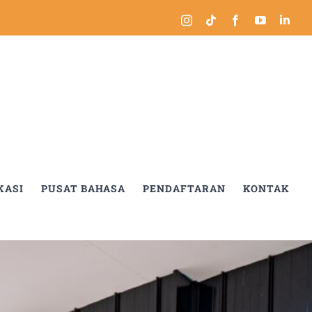
Instagram
Tiktok
Facebook
YouTube
Link
KASI
PUSAT BAHASA
PENDAFTARAN
KONTAK