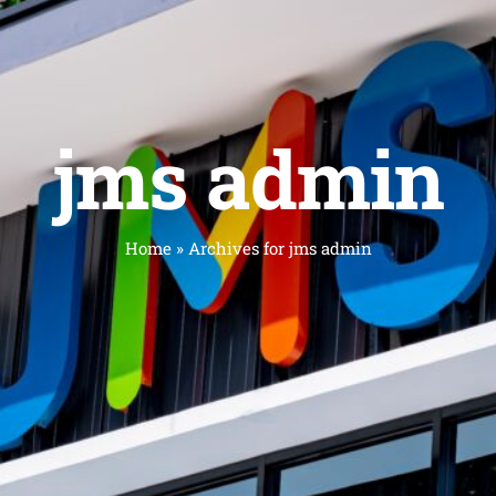
jms admin
Home
»
Archives for jms admin