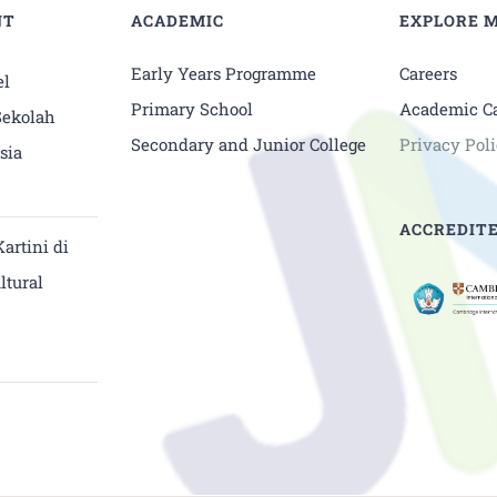
NT
ACADEMIC
EXPLORE 
Early Years Programme
Careers
l
Primary School
Academic C
Sekolah
Secondary and Junior College
Privacy Pol
sia
ACCREDITE
artini di
ltural