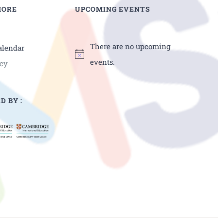
MORE
UPCOMING EVENTS
There are no upcoming
alendar
events.
icy
D BY :