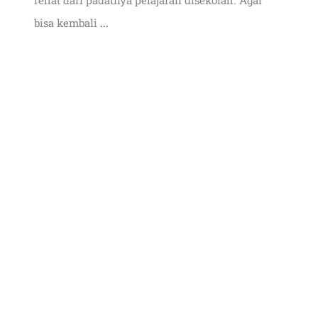
rehat dari padatnya pelajaran disekolah. Agar
bisa kembali
...