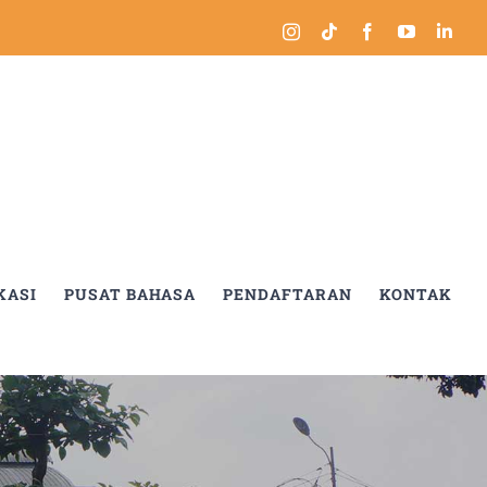
Instagram
Tiktok
Facebook
YouTube
Link
KASI
PUSAT BAHASA
PENDAFTARAN
KONTAK