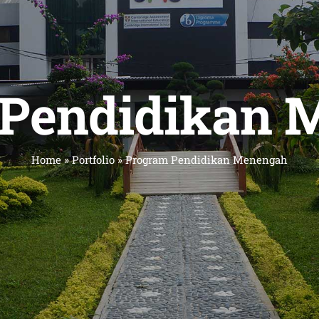
 Pendidikan 
Home
»
Portfolio
»
Program Pendidikan Menengah