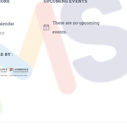
MORE
UPCOMING EVENTS
There are no upcoming
alendar
events.
icy
D BY :