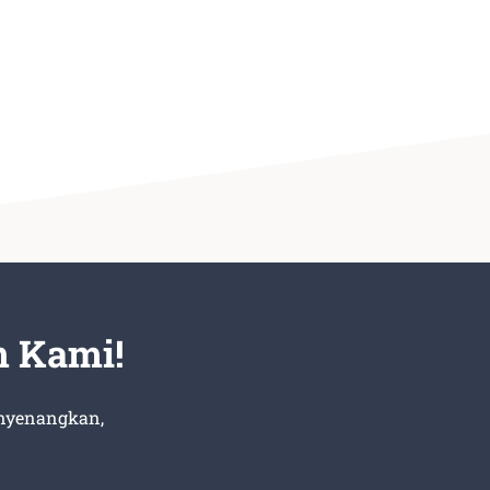
n Kami!
enyenangkan,