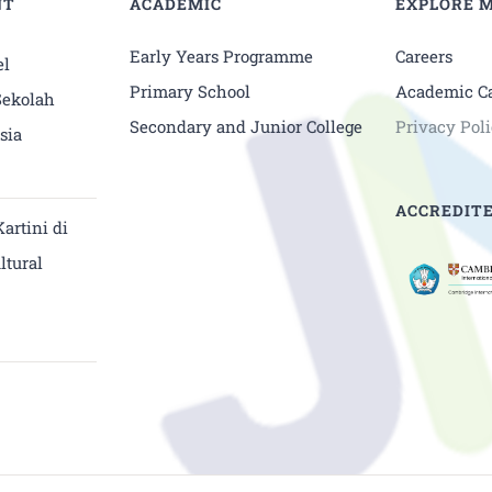
NT
ACADEMIC
EXPLORE 
Early Years Programme
Careers
l
Primary School
Academic C
Sekolah
Secondary and Junior College
Privacy Pol
sia
ACCREDITE
artini di
ltural