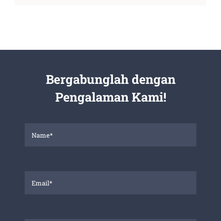
Bergabunglah dengan
Pengalaman Kami!