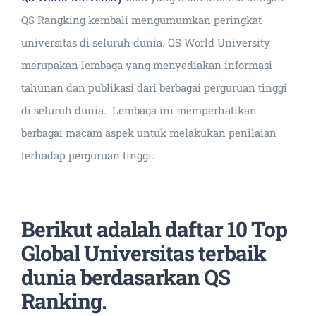
QS Rangking kembali mengumumkan peringkat
universitas di seluruh dunia. QS World University
merupakan lembaga yang menyediakan informasi
tahunan dan publikasi dari berbagai perguruan tinggi
di seluruh dunia. Lembaga ini memperhatikan
berbagai macam aspek untuk melakukan penilaian
terhadap perguruan tinggi.
Berikut adalah daftar 10 Top
Global Universitas terbaik
dunia berdasarkan QS
Ranking.