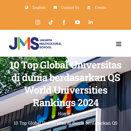
Skip
English
Contact Us
Events
to
Instagram
Tiktok
Facebook
YouTube
LinkedIn
content
10 Top Global Universitas
di dunia berdasarkan QS
World Universities
Rankings 2024
Home
»
10 Top Global Universitas di dunia berdasarkan QS