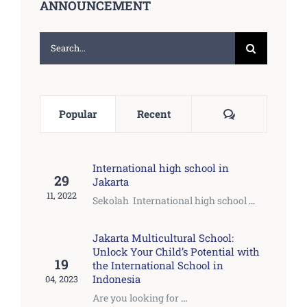
ANNOUNCEMENT
Search
for:
Comments
Popular
Recent
International high school in
29
Jakarta
11, 2022
Sekolah International high school
...
Jakarta Multicultural School:
Unlock Your Child’s Potential with
19
the International School in
Indonesia
04, 2023
Are you looking for
...