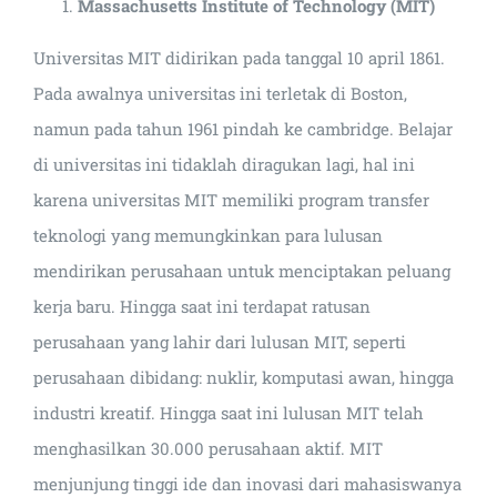
Massachusetts Institute of Technology (MIT)
Universitas MIT didirikan pada tanggal 10 april 1861.
Pada awalnya universitas ini terletak di Boston,
namun pada tahun 1961 pindah ke cambridge. Belajar
di universitas ini tidaklah diragukan lagi, hal ini
karena universitas MIT memiliki program transfer
teknologi yang memungkinkan para lulusan
mendirikan perusahaan untuk menciptakan peluang
kerja baru. Hingga saat ini terdapat ratusan
perusahaan yang lahir dari lulusan MIT, seperti
perusahaan dibidang: nuklir, komputasi awan, hingga
industri kreatif. Hingga saat ini lulusan MIT telah
menghasilkan 30.000 perusahaan aktif. MIT
menjunjung tinggi ide dan inovasi dari mahasiswanya